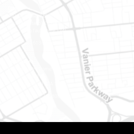
Ottawa
400-1420, place Blair Towers
Ottawa (Ontario) K1J 9L8
(Adjacent à l’autoroute 174)
Téléphone : 613-745-8387
Est ontarien
888, rue Notre-Dame
Case postale 101
Embrun (Ontario) K0A 1W1
Téléphone : 613-745-8387