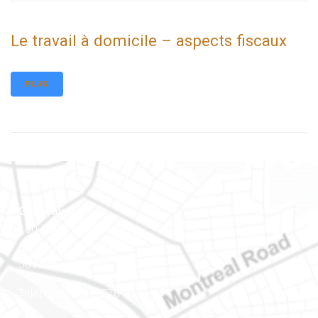
Le travail à domicile – aspects fiscaux
PLUS
Gatineau
100-200, rue Montcalm
Gatineau (Québec)
J8Y 3B5
Téléphone : 819-778-2428