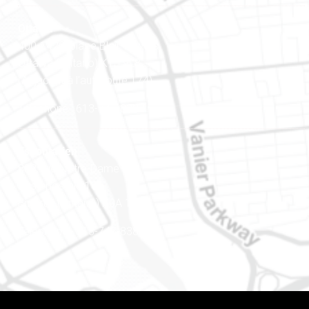
Ottawa
400-1420, place Blair Towers
Ottawa (Ontario) K1J 9L8
(Adjacent à l’autoroute 174)
Téléphone : 613-745-8387
Est ontarien
888, rue Notre-Dame
Case postale 101
Embrun (Ontario) K0A 1W1
Téléphone : 613-745-8387