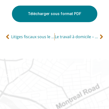
Télécharger sous format PDF
Litiges fiscaux sous le régime de la COVID-19
Le travail à domicile – aspects fiscaux
Gatineau
100-200, rue Montcalm
Gatineau (Québec)
J8Y 3B5
Téléphone : 819-778-2428