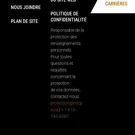
CARRIÈRES
NOUS JOINDRE
POLITIQUE DE
CONFIDENTIALITÉ
PLAN DE SITE
Responsable de la
protection des
renseignements
personnels
Pour toutes
questions et
requêtes
concernant la
protection
de vos données,
contactez-nous.
protection@mlcp
a.ca
/
+ 1 613-
745-8387