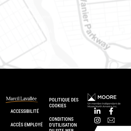
Est ontarien
888, rue Notre-Dame
Case postale 101
Embrun (Ontario) K0A 1W1
Téléphone : 613-745-8387
POLITIQUE DES
COOKIES
ACCESSIBILITÉ
CONDITIONS
ACCÈS EMPLOYÉ
D’UTILISATION
DU SITE WEB