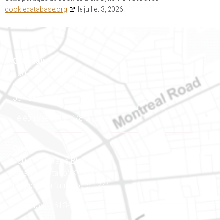
cookiedatabase.org
le juillet 3, 2026.
Gatineau
100-200, rue Montcalm
Gatineau (Québec)
J8Y 3B5
Téléphone : 819-778-2428
Ottawa
400-1420, place Blair Towers
Ottawa (Ontario) K1J 9L8
(Adjacent à l’autoroute 174)
Téléphone : 613-745-8387