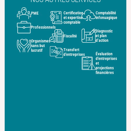
Certification
Comptabilité
PME
et expertise
infonuagique
comptable
Professionnels
Diagnostic
et plan
Fiscalité
d’action
Organismes
sans but
Transfert
lucratif
Évaluation
d’entreprises
d’entreprises
et
projections
financières