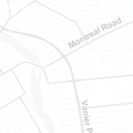
Gatineau
100-200, rue Montcalm
Gatineau (Québec)
J8Y 3B5
Téléphone : 819-778-2428
Ottawa
400-1420, place Blair Towers
Ottawa (Ontario) K1J 9L8
(Adjacent à l’autoroute 174)
Téléphone : 613-745-8387
Est ontarien
888, rue Notre-Dame
Case postale 101