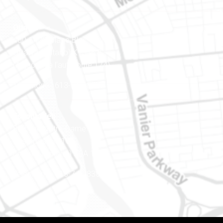
Ottawa
400-1420, place Blair Towers
Ottawa (Ontario) K1J 9L8
(Adjacent à l’autoroute 174)
Téléphone : 613-745-8387
Est ontarien
888, rue Notre-Dame
Case postale 101
Embrun (Ontario) K0A 1W1
Téléphone : 613-745-8387