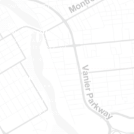
Téléphone : 819-778-2428
Ottawa
400-1420, place Blair Towers
Ottawa (Ontario) K1J 9L8
(Adjacent à l’autoroute 174)
Téléphone : 613-745-8387
Est ontarien
888, rue Notre-Dame
Case postale 101
Embrun (Ontario) K0A 1W1
Téléphone : 613-745-8387