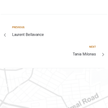
PREVIOUS
Laurent Bellavance
NEXT
Tania Milonas
Gatineau
100-200, rue Montcalm
Gatineau (Québec)
J8Y 3B5