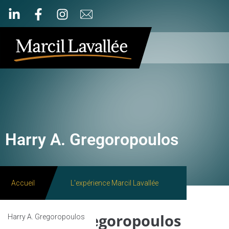
Harry A. Gregoropoulos
Accueil
L'expérience Marcil Lavallée
Harry A. Gregoropoulos
Harry A. Gregoropoulos