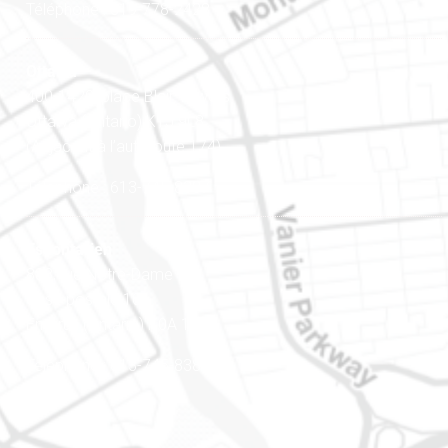
Téléphone : 819-778-2428
Ottawa
400-1420, place Blair Towers
Ottawa (Ontario) K1J 9L8
(Adjacent à l’autoroute 174)
Téléphone : 613-745-8387
Est ontarien
888, rue Notre-Dame
Case postale 101
Embrun (Ontario) K0A 1W1
Téléphone : 613-745-8387