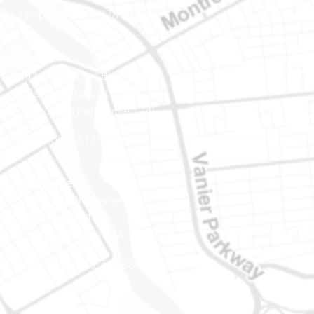
Téléphone : 819-778-2428
Ottawa
400-1420, place Blair Towers
Ottawa (Ontario) K1J 9L8
(Adjacent à l’autoroute 174)
Téléphone : 613-745-8387
Est ontarien
888, rue Notre-Dame
Case postale 101
Embrun (Ontario) K0A 1W1
Téléphone : 613-745-8387