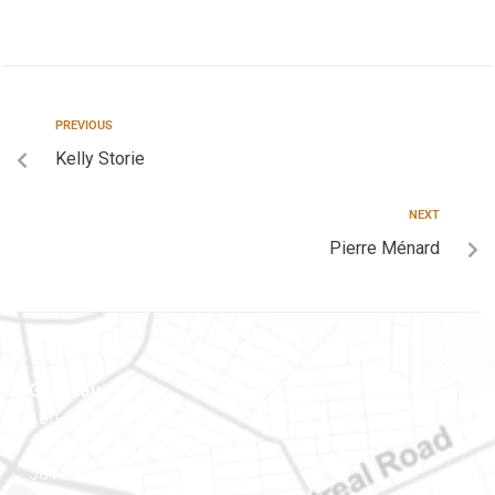
PREVIOUS
Kelly Storie
NEXT
Pierre Ménard
Gatineau
100-200, rue Montcalm
Gatineau (Québec)
J8Y 3B5