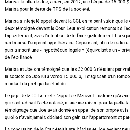
Marisa, la fille de Joe, a reçu, en 2012, un chèque de 15 000
Marisa pour la dette de TPS de la société.
Marisa a interjeté appel devant la CCI, en faisant valoir que l
deux témoigné devant la Cour. Leur explication remontait à l’a
l’appartement, avec l’intention de le faire gratuitement. Lorsq
remboursé l’emprunt hypothécaire. Cependant, afin de réduire la
puis a inscrit une « hypothèque légale » (équivalant à un « pri
de l’ex-fiancé.
Marisa et Joe ont témoigné que les 32 000 $ n’étaient par vrai
la société de Joe lui a versé 15 000 $, il s’agissait d’un rembo
montant du prêt qui lui était dû.
Le juge de la CCI a rejeté l’appel de Marisa. L’histoire qu’avai
qui contredisait l’acte notarié, ni aucune raison pour laquelle
témoignage que Joe avait donné en appel de son propre avis d
qu’elle n’avait jamais déclaré son gain sur l’appartement et p
La conclusion de la Cour était juste. Marisa et Joe avaient pe