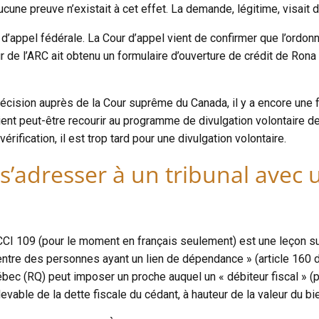
une preuve n’existait à cet effet. La demande, légitime, visait de
r d’appel fédérale. La Cour d’appel vient de confirmer que l’ordo
eur de l’ARC ait obtenu un formulaire d’ouverture de crédit de Rona
ision auprès de la Cour suprême du Canada, il y a encore une fa
ent peut-être recourir au programme de divulgation volontaire de 
ication, il est trop tard pour une divulgation volontaire.
e s’adresser à un tribunal ave
CCI 109 (pour le moment en français seulement) est une leçon sur
entre des personnes ayant un lien de dépendance » (article 160 de
ec (RQ) peut imposer un proche auquel un « débiteur fiscal » (p
devable de la dette fiscale du cédant, à hauteur de la valeur du b