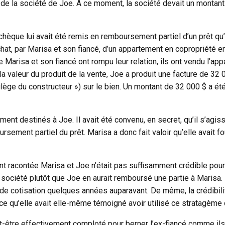
 $ de la société de Joe. À ce moment, la société devait un monta
e chèque lui avait été remis en remboursement partiel d’un prêt qu
chat, par Marisa et son fiancé, d’un appartement en copropriété e
ue Marisa et son fiancé ont rompu leur relation, ils ont vendu l’a
 valeur du produit de la vente, Joe a produit une facture de 32 00
vilège du constructeur ») sur le bien. Un montant de 32 000 $ a é
ment destinés à Joe. Il avait été convenu, en secret, qu’il s’agis
ursement partiel du prêt. Marisa a donc fait valoir qu’elle avait f
ent racontée Marisa et Joe n’était pas suffisamment crédible pour 
 la société plutôt que Joe en aurait remboursé une partie à Maris
e cotisation quelques années auparavant. De même, la crédibilit
arce qu’elle avait elle-même témoigné avoir utilisé ce stratagème
ut-être effectivement comploté pour berner l’ex-fiancé comme ils 