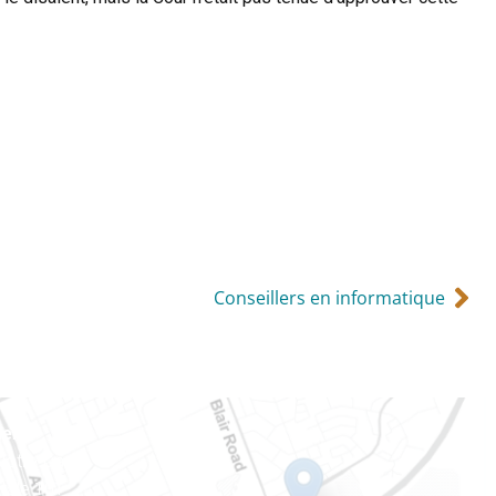
Conseillers en informatique
ien
 Notre-Dame
tale 101