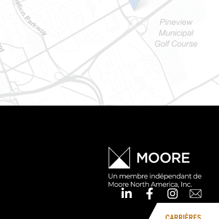
Ontario) K0A 1W1
e : 613-745-8387
CARRIÈRES