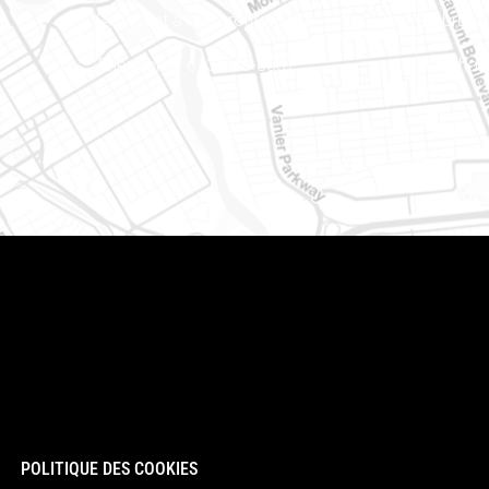
(Adjacent à l’autoroute 174)
Embrun (
Téléphone : 613-745-8387
Téléphon
POLITIQUE DES COOKIES