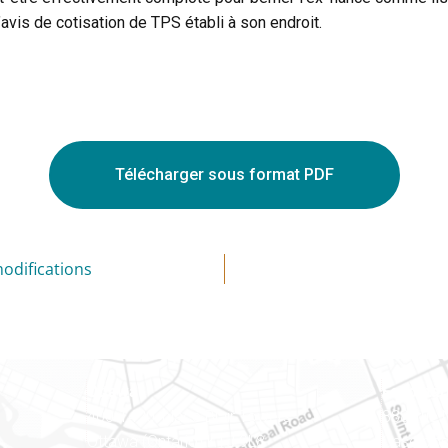
’avis de cotisation de TPS établi à son endroit.
Télécharger sous format PDF
modifications
Ottawa
Est ontar
400-1420, place Blair Towers
888, rue
Ottawa (Ontario) K1J 9L8
Case pos