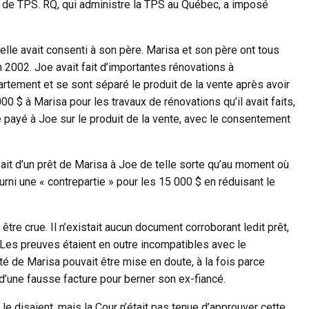
nt de TPS. RQ, qui administre la TPS au Québec, a imposé
’elle avait consenti à son père. Marisa et son père ont tous
n 2002. Joe avait fait d’importantes rénovations à
ppartement et se sont séparé le produit de la vente après avoir
0 $ à Marisa pour les travaux de rénovations qu’il avait faits,
té payé à Joe sur le produit de la vente, avec le consentement
sait d’un prêt de Marisa à Joe de telle sorte qu’au moment où
ourni une « contrepartie » pour les 15 000 $ en réduisant le
être crue. Il n’existait aucun document corroborant ledit prêt,
a. Les preuves étaient en outre incompatibles avec le
é de Marisa pouvait être mise en doute, à la fois parce
 d’une fausse facture pour berner son ex-fiancé.
le disaient, mais la Cour n’était pas tenue d’approuver cette