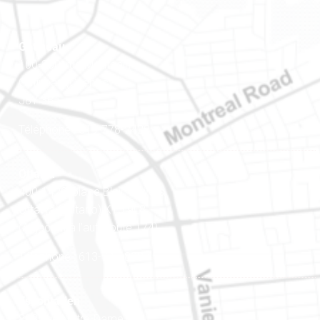
Gatineau
100-200, rue Montcalm
Gatineau (Québec)
J8Y 3B5
Téléphone : 819-778-2428
Ottawa
400-1420, place Blair Towers
Ottawa (Ontario) K1J 9L8
(Adjacent à l’autoroute 174)
Téléphone : 613-745-8387
Est ontarien
888, rue Notre-Dame