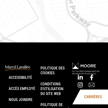
Case postale 101
Embrun (Ontario) K0A 1W1
Téléphone : 613-745-8387
POLITIQUE DES
COOKIES
ACCESSIBILITÉ
CONDITIONS
ACCÈS EMPLOYÉ
D’UTILISATION
DU SITE WEB
CARRIÈRES
NOUS JOINDRE
POLITIQUE DE