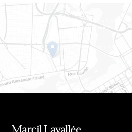
Gatineau
100-200, rue Montcalm
Gatineau (Québec)
J8Y 3B5
Téléphone : 819-778-2428