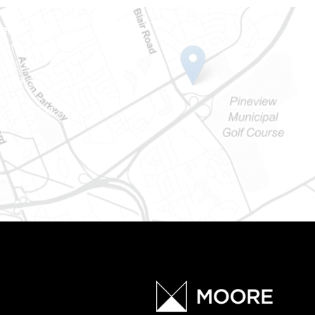
ien
 Notre-Dame
tale 101
Ontario) K0A 1W1
e : 613-745-8387