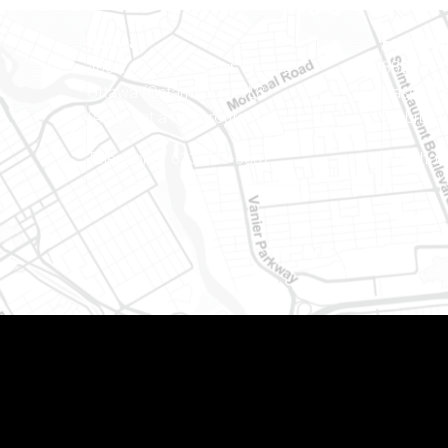
Ottawa
Est ontar
400-1420, place Blair Towers
888, rue
Ottawa (Ontario) K1J 9L8
Case pos
(Adjacent à l’autoroute 174)
Embrun (
Téléphone : 613-745-8387
Téléphon