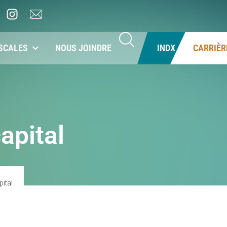
SCALES
NOUS JOINDRE
INDX
CARRIÈR
apital
pital