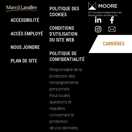
POLITIQUE DES
COOKIES
ACCESSIBILITÉ
CONDITIONS
ACCÈS EMPLOYÉ
D’UTILISATION
DU SITE WEB
CARRIÈRES
NOUS JOINDRE
POLITIQUE DE
CONFIDENTIALITÉ
PLAN DE SITE
Responsable de la
protection des
renseignements
personnels
Pour toutes
questions et
requêtes
concernant la
protection
de vos données,