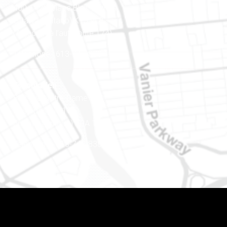
400-1420, place Blair Towers
Ottawa (Ontario) K1J 9L8
(Adjacent à l’autoroute 174)
Téléphone : 613-745-8387
Est ontarien
888, rue Notre-Dame
Case postale 101
Embrun (Ontario) K0A 1W1
Téléphone : 613-745-8387