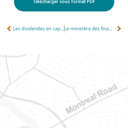
Télécharger sous format PDF
Les dividendes en capital
Le ministère des finances propose de modifier les règles sur les fiducies au profit du conjoint et autres fiducies semblables
Gatineau
100-200, rue Montcalm
Gatineau (Québec)
J8Y 3B5
Téléphone : 819-778-2428
Ottawa