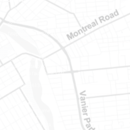
Gatineau
100-200, rue Montcalm
Gatineau (Québec)
J8Y 3B5
Téléphone : 819-778-2428
Ottawa
400-1420, place Blair Towers
Ottawa (Ontario) K1J 9L8
(Adjacent à l’autoroute 174)
Téléphone : 613-745-8387
Est ontarien
888, rue Notre-Dame
Case postale 101
Embrun (Ontario) K0A 1W1