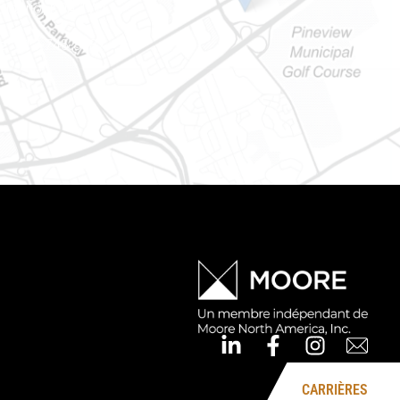
Ontario) K0A 1W1
e : 613-745-8387
CARRIÈRES