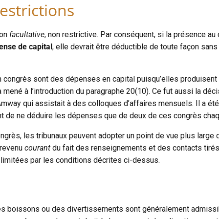
estrictions
ion
facultative
, non restrictive. Par conséquent, si la présence 
nse de capital
, elle devrait être déductible de toute façon san
un congrès sont des dépenses en capital puisqu’elles produisent
a mené à l’introduction du paragraphe 20(10). Ce fut aussi la déci
’Amway qui assistait à des colloques d’affaires mensuels. Il a é
aint de ne déduire les dépenses que de deux de ces congrès cha
congrès, les tribunaux peuvent adopter un point de vue plus large 
n revenu
courant
du fait des renseignements et des contacts tir
limitées par les conditions décrites ci-dessus.
s boissons ou des divertissements sont généralement admissible