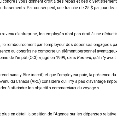
u congrès vous donnent droit à des repas et des divertissements 
ivertissements. Par conséquent, une tranche de 25 $ par jour des
evenu d’entreprise, les employés n’ont pas droit à une déducti
ès, le remboursement par l’employeur des dépenses engagées pa
sence au congrès ne comporte un élément personnel avantageux 
ienne de l’impôt (CCI) a jugé en 1999, dans
Romeril
, qu’il n’y av
 rend sans y être inscrit) et que l’employeur paie, la présence
venu du Canada (ARC) considère qu’il n’y a pas d’avantage impos
d’aider à atteindre les objectifs commerciaux du voyage ».
rit plus en détail la position de l’Agence sur les dépenses relati