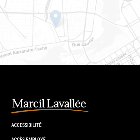
J8Y 3B5
Téléphone : 819-778-2428
ACCESSIBILITÉ
ACCÈS EMPLOYÉ