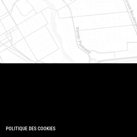
(Adjacent à l’autoroute 174)
Embrun (
Téléphone : 613-745-8387
Téléphon
POLITIQUE DES COOKIES