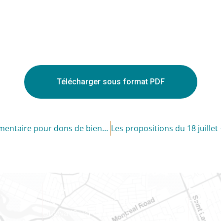
Télécharger sous format PDF
Dernière année pour utiliser le crédit d’impôt supplémentaire pour dons de bienfaisance
Ottawa
Est ontar
400-1420, place Blair Towers
888, rue
Ottawa (Ontario) K1J 9L8
Case pos