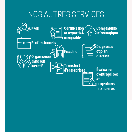
NOS AUTRES SERVICES
Certification
Comptabilité
PME
et expertise
infonuagique
comptable
Professionnels
Diagnostic
et plan
Fiscalité
d’action
Organismes
sans but
Transfert
lucratif
Évaluation
d’entreprises
d’entreprises
et
projections
financières