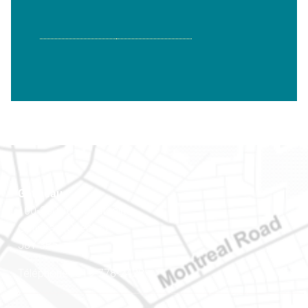
Gatineau
100-200, rue Montcalm
Gatineau (Québec)
J8Y 3B5
Téléphone : 819-778-2428