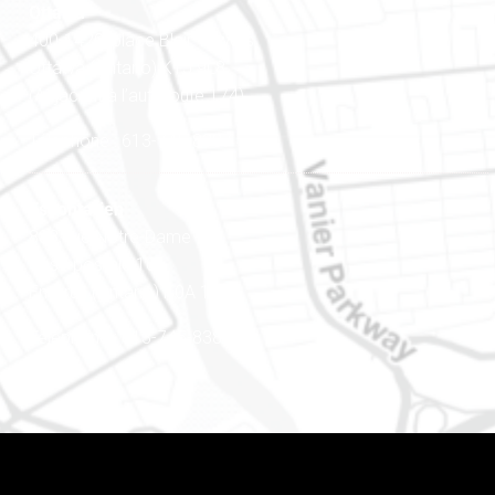
Ottawa
400-1420, place Blair Towers
Ottawa (Ontario) K1J 9L8
(Adjacent à l’autoroute 174)
Téléphone : 613-745-8387
Est ontarien
888, rue Notre-Dame
Case postale 101
Embrun (Ontario) K0A 1W1
Téléphone : 613-745-8387