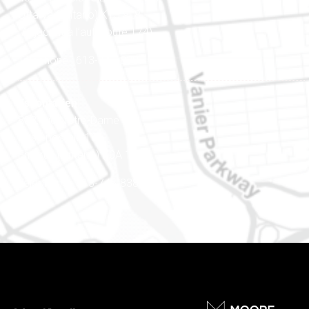
Ottawa (Ontario) K1J 9L8
(Adjacent à l’autoroute 174)
Téléphone : 613-745-8387
Est ontarien
888, rue Notre-Dame
Case postale 101
Embrun (Ontario) K0A 1W1
Téléphone : 613-745-8387