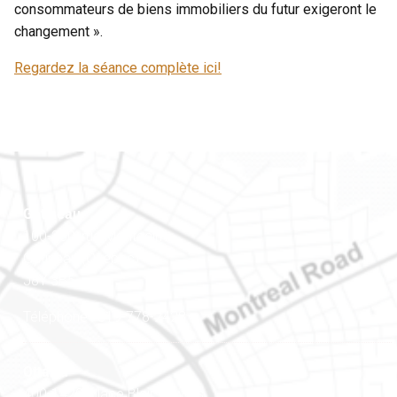
consommateurs de biens immobiliers du futur exigeront le
changement ».
Regardez la séance complète ici!
Gatineau
100-200, rue Montcalm
Gatineau (Québec)
J8Y 3B5
Téléphone : 819-778-2428
Ottawa
400-1420, place Blair Towers