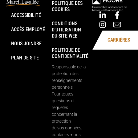
POLITIQUE DES
COOKIES
ACCESSIBILITÉ
CONDITIONS
ACCÈS EMPLOYÉ
D’UTILISATION
DU SITE WEB
CARRIÈRES
NOUS JOINDRE
POLITIQUE DE
CONFIDENTIALITÉ
PLAN DE SITE
Responsable de la
protection des
renseignements
personnels
Pour toutes
questions et
requêtes
concernant la
protection
de vos données,
contactez-nous.