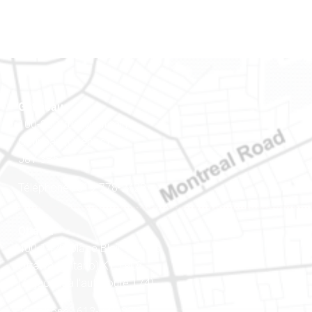
Gatineau
100-200, rue Montcalm
Gatineau (Québec)
J8Y 3B5
Téléphone : 819-778-2428
Ottawa
400-1420, place Blair Towers
Ottawa (Ontario) K1J 9L8
(Adjacent à l’autoroute 174)
Téléphone : 613-745-8387