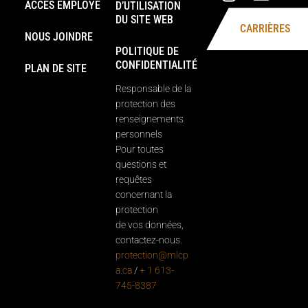
ACCÈS EMPLOYÉ
D’UTILISATION
DU SITE WEB
CARRIÈRES
NOUS JOINDRE
POLITIQUE DE
CONFIDENTIALITÉ
PLAN DE SITE
Responsable de la
protection des
renseignements
personnels
Pour toutes
questions et
requêtes
concernant la
protection
de vos données,
contactez-nous.
protection@mlcp
a.ca
/
+ 1 613-
745-8387