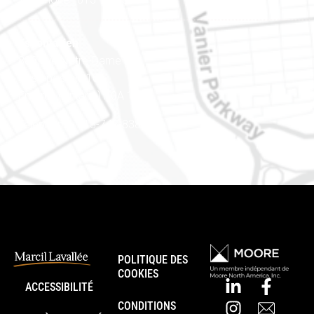
Est ontarien
888, rue Notre-Dame
Case postale 101
Embrun (Ontario) K0A 1W1
Téléphone : 613-745-8387
POLITIQUE DES
COOKIES
ACCESSIBILITÉ
CONDITIONS