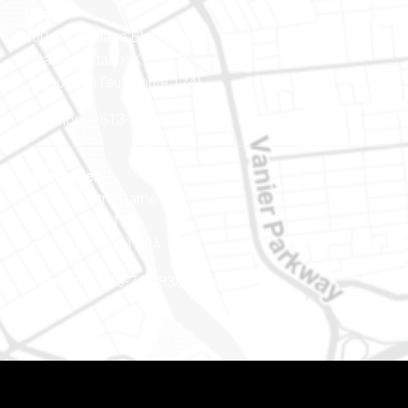
Ottawa
400-1420, place Blair Towers
Ottawa (Ontario) K1J 9L8
(Adjacent à l’autoroute 174)
Téléphone : 613-745-8387
Est ontarien
888, rue Notre-Dame
Case postale 101
Embrun (Ontario) K0A 1W1
Téléphone : 613-745-8387