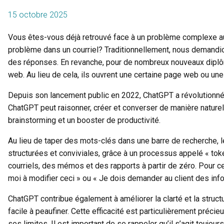
15 octobre 2025
Vous êtes-vous déjà retrouvé face à un problème complexe au
problème dans un courriel? Traditionnellement, nous demandio
des réponses. En revanche, pour de nombreux nouveaux diplômé
web. Au lieu de cela, ils ouvrent une certaine page web ou un
Depuis son lancement public en 2022, ChatGPT a révolutionné l
ChatGPT peut raisonner, créer et converser de manière naturel
brainstorming et un booster de productivité.
Au lieu de taper des mots-clés dans une barre de recherche, 
structurées et conviviales, grâce à un processus appelé « toke
courriels, des mémos et des rapports à partir de zéro. Pour ce
moi à modifier ceci » ou « Je dois demander au client des in
ChatGPT contribue également à améliorer la clarté et la structu
facile à peaufiner. Cette efficacité est particulièrement préc
ses limites. Il est important de se rappeler qu’il s’agit toujour