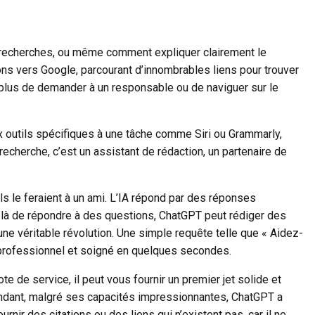
 recherches, ou même comment expliquer clairement le
ns vers Google, parcourant d’innombrables liens pour trouver
 plus de demander à un responsable ou de naviguer sur le
x outils spécifiques à une tâche comme Siri ou Grammarly,
cherche, c’est un assistant de rédaction, un partenaire de
s le feraient à un ami. L’IA répond par des réponses
-delà de répondre à des questions, ChatGPT peut rédiger des
une véritable révolution. Une simple requête telle que « Aidez-
 professionnel et soigné en quelques secondes.
e de service, il peut vous fournir un premier jet solide et
ependant, malgré ses capacités impressionnantes, ChatGPT a
urnir des citations ou des liens qui n’existent pas, car il ne