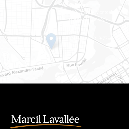
Gatineau
100-200, rue Montcalm
Gatineau (Québec)
J8Y 3B5
Téléphone : 819-778-2428