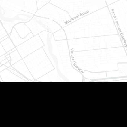
Ottawa
Est ontar
400-1420, place Blair Towers
888, rue
Ottawa (Ontario) K1J 9L8
Case pos
(Adjacent à l’autoroute 174)
Embrun (
Téléphone : 613-745-8387
Téléphon