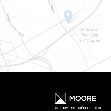
ien
 Notre-Dame
tale 101
Ontario) K0A 1W1
e : 613-745-8387