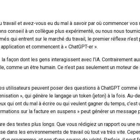
 travail et avez-vous eu du mal à savoir par où commencer vos
ns conseil à un collègue plus expérimenté, ou nous nous tournio
s qui entrent sur le marché du travail, le premier réflexe n’est
e application et commencent à « ChatGPT-er ».
a façon dont les gens interagissent avec l’IA. Contrairement au
le, comme un être humain. Ce n’est pas seulement un moteur de re
les utilisateurs peuvent poser des questions à ChatGPT comme il
nisation », qui génère le langage un token (jeton) à la fois. Au
ux qui ont du mal à écrire ou qui veulent gagner du temps, c’est 
formations sur la facture en suspens » peut générer un message
re des textes plus longs. Que vous rédigiez un rapport ou une not
ieuse dans les environnements de travail où tout va très vite. C
s d’un programme, et non d’une source de vérité. Parfois, il peut fo