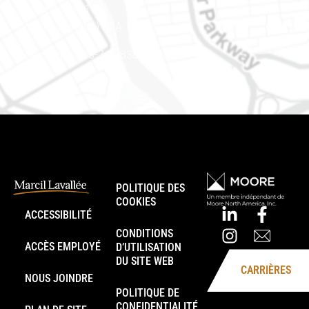
Case postale 101
Embrun (Ontario) K0A 1W1
Téléphone : 613-745-8387
POLITIQUE DES
COOKIES
ACCESSIBILITÉ
CONDITIONS
ACCÈS EMPLOYÉ
D’UTILISATION
DU SITE WEB
CARRIÈRES
NOUS JOINDRE
POLITIQUE DE
CONFIDENTIALITÉ