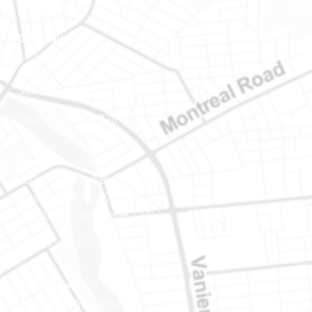
Gatineau
100-200, rue Montcalm
Gatineau (Québec)
J8Y 3B5
Téléphone : 819-778-2428
Ottawa
400-1420, place Blair Towers
Ottawa (Ontario) K1J 9L8
(Adjacent à l’autoroute 174)
Téléphone : 613-745-8387
Est ontarien
888, rue Notre-Dame