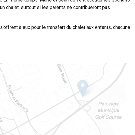
un chalet, surtout si les parents ne contribueront pas
’offrent à eux pour le transfert du chalet aux enfants, chacune
ien
 Notre-Dame
tale 101
Ontario) K0A 1W1
e : 613-745-8387