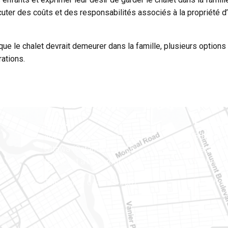
iscuter des coûts et des responsabilités associés à la propriété d’
ue le chalet devrait demeurer dans la famille, plusieurs options s
ations.
Ottawa
Est ontar
400-1420, place Blair Towers
888, rue
Ottawa (Ontario) K1J 9L8
Case pos
(Adjacent à l’autoroute 174)
Embrun (
Téléphone : 613-745-8387
Téléphon