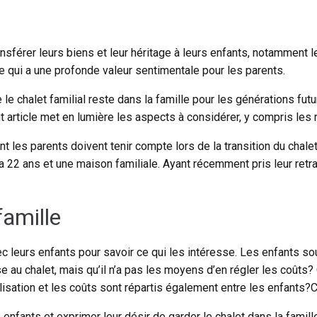
nsférer leurs biens et leur héritage à leurs enfants, notamment le 
e qui a une profonde valeur sentimentale pour les parents.
le chalet familial reste dans la famille pour les générations fut
ent article met en lumière les aspects à considérer, y compris les
 les parents doivent tenir compte lors de la transition du chalet 
a 22 ans et une maison familiale. Ayant récemment pris leur retra
famille
c leurs enfants pour savoir ce qui les intéresse. Les enfants sou
sse au chalet, mais qu’il n’a pas les moyens d’en régler les coûts
lisation et les coûts sont répartis également entre les enfants
 enfants et exprimer leur désir de garder le chalet dans la fami