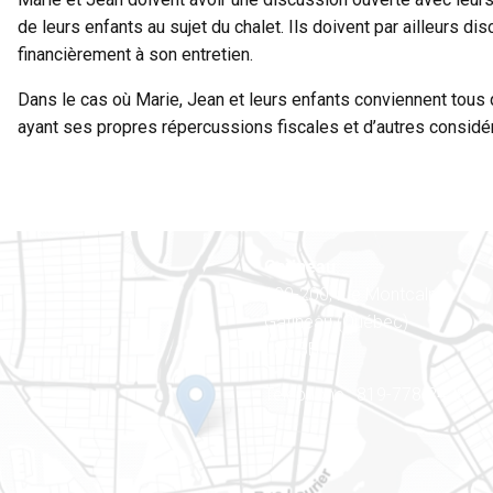
de leurs enfants au sujet du chalet. Ils doivent par ailleurs d
financièrement à son entretien.
Dans le cas où Marie, Jean et leurs enfants conviennent tous q
ayant ses propres répercussions fiscales et d’autres considér
Gatineau
100-200, rue Montcalm
Gatineau (Québec)
J8Y 3B5
Téléphone : 819-778-2428