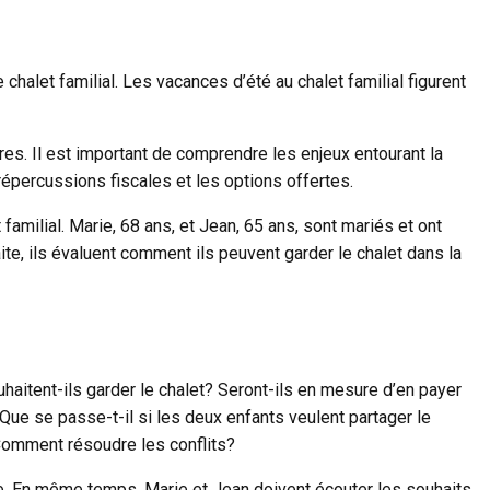
chalet familial. Les vacances d’été au chalet familial figurent
ures. Il est important de comprendre les enjeux entourant la
 répercussions fiscales et les options offertes.
familial. Marie, 68 ans, et Jean, 65 ans, sont mariés et ont
ite, ils évaluent comment ils peuvent garder le chalet dans la
haitent-ils garder le chalet? Seront-ils en mesure d’en payer
? Que se passe-t-il si les deux enfants veulent partager le
?Comment résoudre les conflits?
lle. En même temps, Marie et Jean doivent écouter les souhaits