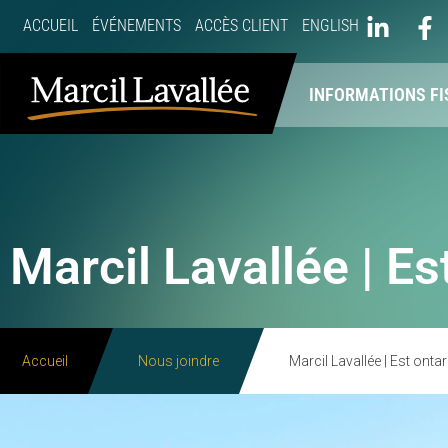
ACCUEIL
ÉVÉNEMENTS
ACCÈS CLIENT
ENGLISH
À PROPOS
NOS SERVICES
INFORMATIONS FI
Marcil Lavallée | Es
Accueil
Nous joindre
Marcil Lavallée | Est ontar