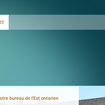
ES
tre bureau de l'Est ontarien