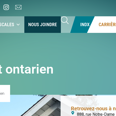
SCALES
NOUS JOINDRE
INDX
CARRIÈR
t ontarien
ien
Retrouvez-nous à no
888, rue Notre-Dame