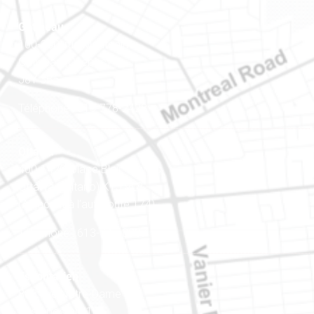
Gatineau
100-200, rue Montcalm
Gatineau (Québec)
J8Y 3B5
Téléphone : 819-778-2428
Ottawa
400-1420, place Blair Towers
Ottawa (Ontario) K1J 9L8
(Adjacent à l’autoroute 174)
Téléphone : 613-745-8387
Est ontarien
888, rue Notre-Dame
Case postale 101