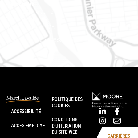
Est ontarien
888, rue Notre-Dame
Case postale 101
Embrun (Ontario) K0A 1W1
Téléphone : 613-745-8387
POLITIQUE DES
COOKIES
ACCESSIBILITÉ
CONDITIONS
ACCÈS EMPLOYÉ
D’UTILISATION
DU SITE WEB
CARRIÈRES