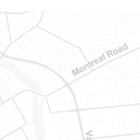
Gatineau
100-200, rue Montcalm
Gatineau (Québec)
J8Y 3B5
Téléphone : 819-778-2428
Ottawa
400-1420, place Blair Towers
Ottawa (Ontario) K1J 9L8
(Adjacent à l’autoroute 174)
Téléphone : 613-745-8387