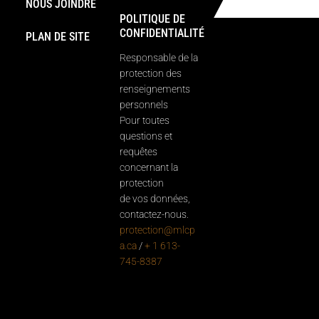
NOUS JOINDRE
POLITIQUE DE
CONFIDENTIALITÉ
PLAN DE SITE
Responsable de la
protection des
renseignements
personnels
Pour toutes
questions et
requêtes
concernant la
protection
de vos données,
contactez-nous.
protection@mlcp
a.ca
/
+ 1 613-
745-8387