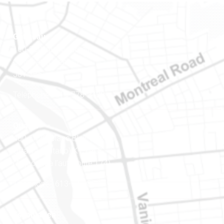
Gatineau
100-200, rue Montcalm
Gatineau (Québec)
J8Y 3B5
Téléphone : 819-778-2428
Ottawa
400-1420, place Blair Towers
Ottawa (Ontario) K1J 9L8
(Adjacent à l’autoroute 174)
Téléphone : 613-745-8387
Est ontarien