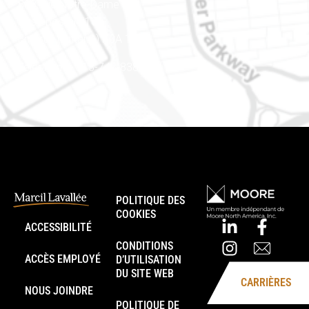
888, rue Notre-Dame
Case postale 101
Embrun (Ontario) K0A 1W1
Téléphone : 613-745-8387
POLITIQUE DES
COOKIES
ACCESSIBILITÉ
CONDITIONS
ACCÈS EMPLOYÉ
D’UTILISATION
DU SITE WEB
CARRIÈRES
NOUS JOINDRE
POLITIQUE DE