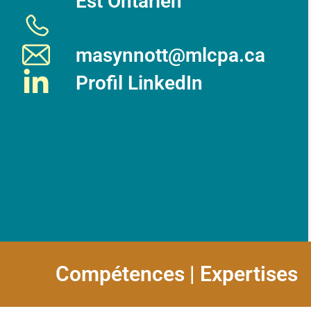
Est Ontarien
masynnott@mlcpa.ca
Profil LinkedIn
Compétences | Expertises