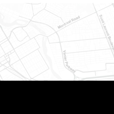
Ottawa
Est ontar
400-1420, place Blair Towers
888, rue
Ottawa (Ontario) K1J 9L8
Case pos
(Adjacent à l’autoroute 174)
Embrun (
Téléphone : 613-745-8387
Téléphon