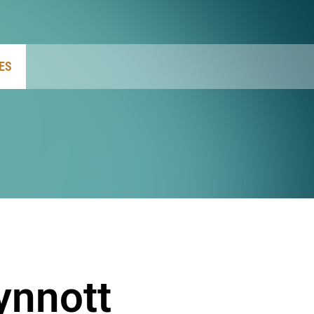
ES
ynnott