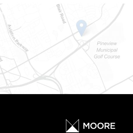
ien
 Notre-Dame
tale 101
Ontario) K0A 1W1
e : 613-745-8387