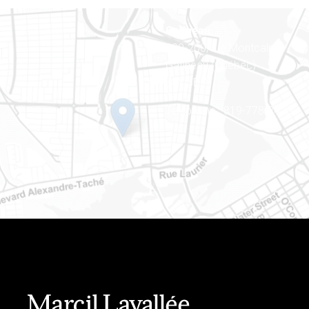
Gatineau
100-200, rue Montcalm
Gatineau (Québec)
J8Y 3B5
Téléphone : 819-778-2428