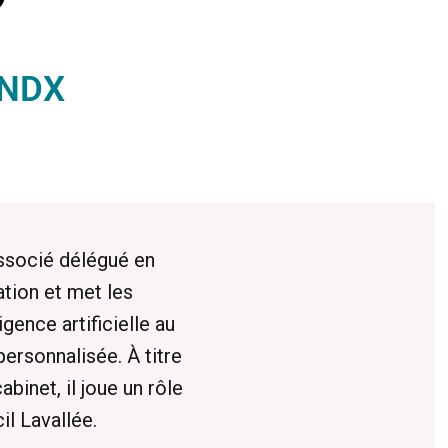
INDX
ssocié délégué en
tion et met les
igence artificielle au
personnalisée. À titre
inet, il joue un rôle
l Lavallée.