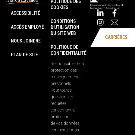
POLITIQUE DES
COOKIES
ACCESSIBILITÉ
CONDITIONS
ACCÈS EMPLOYÉ
D’UTILISATION
DU SITE WEB
CARRIÈRES
NOUS JOINDRE
POLITIQUE DE
CONFIDENTIALITÉ
PLAN DE SITE
Responsable de la
protection des
renseignements
personnels
Pour toutes
questions et
requêtes
concernant la
protection
de vos données,
contactez-nous.