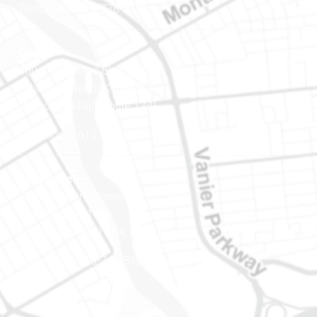
Téléphone : 819-778-2428
Ottawa
400-1420, place Blair Towers
Ottawa (Ontario) K1J 9L8
(Adjacent à l’autoroute 174)
Téléphone : 613-745-8387
Est ontarien
888, rue Notre-Dame
Case postale 101
Embrun (Ontario) K0A 1W1
Téléphone : 613-745-8387