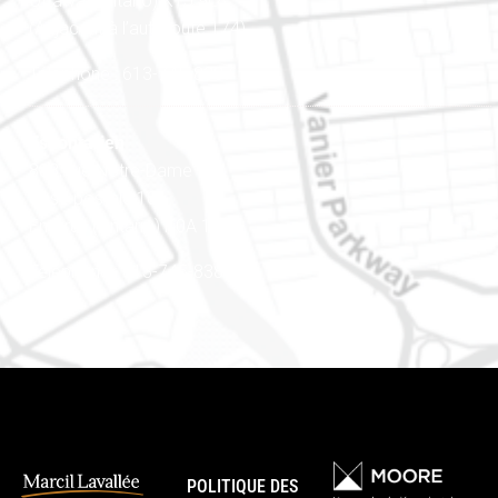
Ottawa (Ontario) K1J 9L8
(Adjacent à l’autoroute 174)
Téléphone : 613-745-8387
Est ontarien
888, rue Notre-Dame
Case postale 101
Embrun (Ontario) K0A 1W1
Téléphone : 613-745-8387
POLITIQUE DES