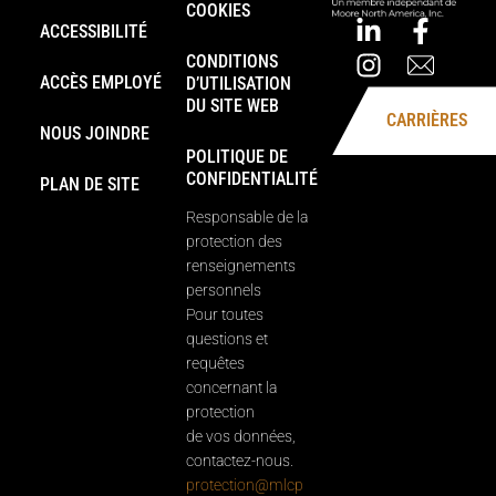
COOKIES
ACCESSIBILITÉ
CONDITIONS
ACCÈS EMPLOYÉ
D’UTILISATION
DU SITE WEB
CARRIÈRES
NOUS JOINDRE
POLITIQUE DE
CONFIDENTIALITÉ
PLAN DE SITE
Responsable de la
protection des
renseignements
personnels
Pour toutes
questions et
requêtes
concernant la
protection
de vos données,
contactez-nous.
protection@mlcp