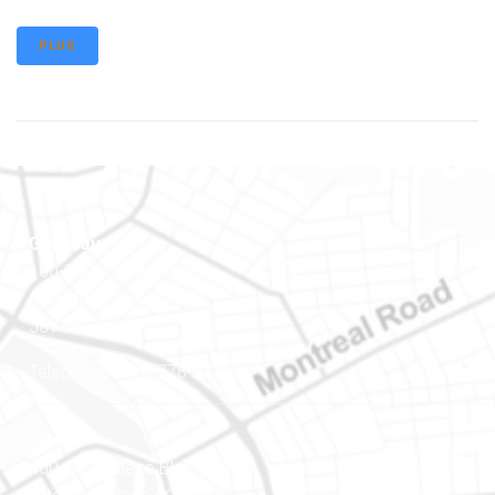
PLUS
Gatineau
100-200, rue Montcalm
Gatineau (Québec)
J8Y 3B5
Téléphone : 819-778-2428
Ottawa
400-1420, place Blair Towers