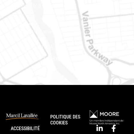
Téléphone : 613-745-8387
Est ontarien
888, rue Notre-Dame
Case postale 101
Embrun (Ontario) K0A 1W1
Téléphone : 613-745-8387
POLITIQUE DES
COOKIES
ACCESSIBILITÉ