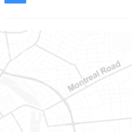
Gatineau
100-200, rue Montcalm
Gatineau (Québec)
J8Y 3B5
Téléphone : 819-778-2428
Ottawa
400-1420, place Blair Towers
Ottawa (Ontario) K1J 9L8
(Adjacent à l’autoroute 174)