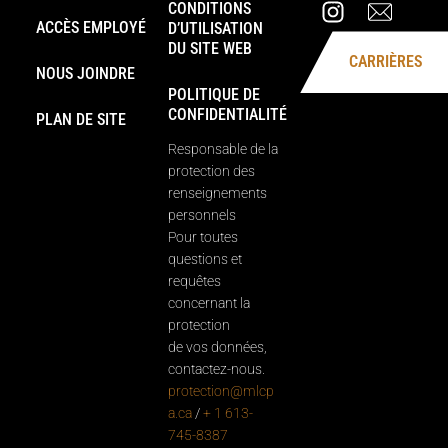
CONDITIONS
ACCÈS EMPLOYÉ
D’UTILISATION
DU SITE WEB
CARRIÈRES
NOUS JOINDRE
POLITIQUE DE
CONFIDENTIALITÉ
PLAN DE SITE
Responsable de la
protection des
renseignements
personnels
Pour toutes
questions et
requêtes
concernant la
protection
de vos données,
contactez-nous.
protection@mlcp
a.ca
/
+ 1 613-
745-8387