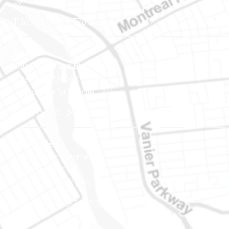
J8Y 3B5
Téléphone : 819-778-2428
Ottawa
400-1420, place Blair Towers
Ottawa (Ontario) K1J 9L8
(Adjacent à l’autoroute 174)
Téléphone : 613-745-8387
Est ontarien
888, rue Notre-Dame
Case postale 101
Embrun (Ontario) K0A 1W1
Téléphone : 613-745-8387