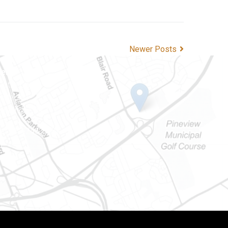
Newer Posts
ien
 Notre-Dame
tale 101
Ontario) K0A 1W1
e : 613-745-8387