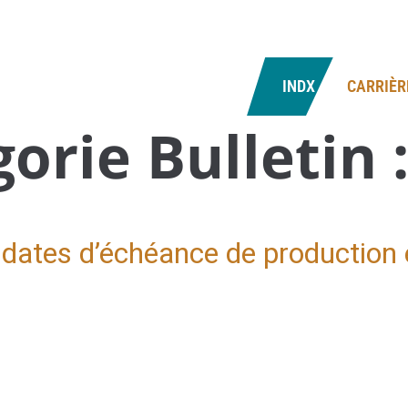
SCALES
NOUS JOINDRE
INDX
CARRIÈR
orie Bulletin 
dates d’échéance de production 