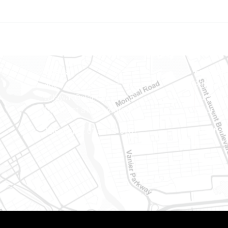
Ottawa
Est ontar
400-1420, place Blair Towers
888, rue
Ottawa (Ontario) K1J 9L8
Case pos
(Adjacent à l’autoroute 174)
Embrun (
Téléphone : 613-745-8387
Téléphon