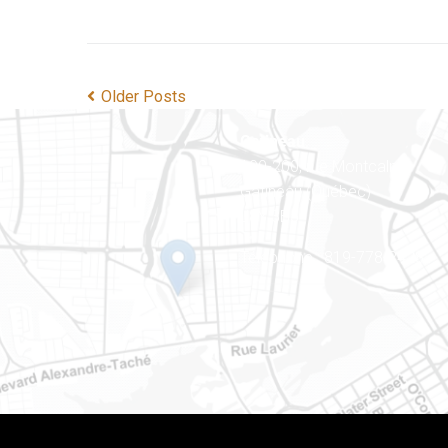
Older Posts
Gatineau
100-200, rue Montcalm
Gatineau (Québec)
J8Y 3B5
Téléphone : 819-778-2428