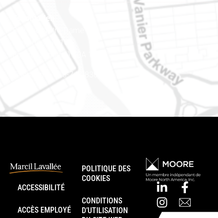
Est ontarien
888, rue Notre-Dame
Case postale 101
Embrun (Ontario) K0A 1W1
Téléphone : 613-745-8387
POLITIQUE DES
COOKIES
ACCESSIBILITÉ
CONDITIONS
ACCÈS EMPLOYÉ
D’UTILISATION