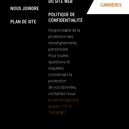
DU SITE WEB
CARRIÈRES
NOUS JOINDRE
POLITIQUE DE
CONFIDENTIALITÉ
PLAN DE SITE
Responsable de la
protection des
renseignements
personnels
Pour toutes
questions et
requêtes
concernant la
protection
de vos données,
contactez-nous.
protection@mlcp
a.ca
/
+ 1 613-
745-8387