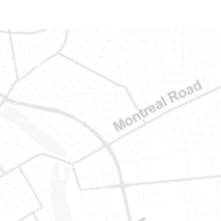
Gatineau
100-200, rue Montcalm
Gatineau (Québec)
J8Y 3B5
Téléphone : 819-778-2428
Ottawa
400-1420, place Blair Towers
Ottawa (Ontario) K1J 9L8
(Adjacent à l’autoroute 174)
Téléphone : 613-745-8387