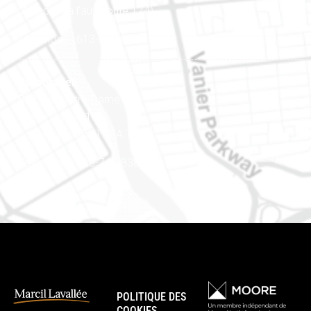
(Adjacent à l’autoroute 174)
Téléphone : 613-745-8387
Est ontarien
888, rue Notre-Dame
Case postale 101
Embrun (Ontario) K0A 1W1
Téléphone : 613-745-8387
POLITIQUE DES
COOKIES