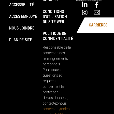
ACCESSIBILITÉ
CONDITIONS
ACCÈS EMPLOYÉ
D’UTILISATION
DU SITE WEB
CARRIÈRES
NOUS JOINDRE
POLITIQUE DE
CONFIDENTIALITÉ
PLAN DE SITE
Responsable de la
protection des
renseignements
personnels
Pour toutes
questions et
requêtes
concernant la
protection
de vos données,
contactez-nous.
protection@mlcp