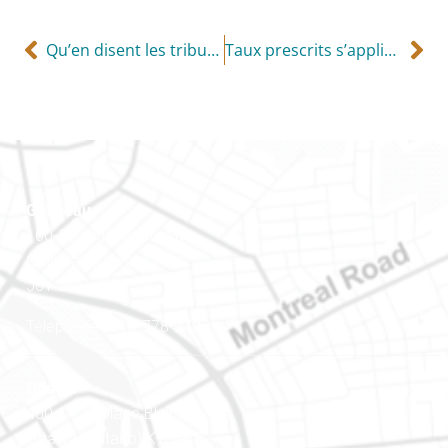
Qu’en disent les tribunaux?
Taux prescrits s’appliquant aux automobiles en 2018
Gatineau
100-200, rue Montcalm
Gatineau (Québec)
J8Y 3B5
Téléphone : 819-778-2428
Ottawa
400-1420, place Blair Towers
Ottawa (Ontario) K1J 9L8