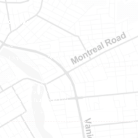
Gatineau
100-200, rue Montcalm
Gatineau (Québec)
J8Y 3B5
Téléphone : 819-778-2428
Ottawa
400-1420, place Blair Towers
Ottawa (Ontario) K1J 9L8
(Adjacent à l’autoroute 174)
Téléphone : 613-745-8387
Est ontarien