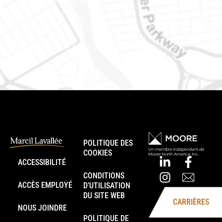
888, rue Notre-Dame
Case postale 101
Embrun (Ontario) K0A 1W1
Téléphone : 613-745-8387
POLITIQUE DES
COOKIES
ACCESSIBILITÉ
CONDITIONS
ACCÈS EMPLOYÉ
D’UTILISATION
DU SITE WEB
CARRIÈRES
NOUS JOINDRE
POLITIQUE DE