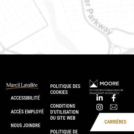
888, rue Notre-Dame
Case postale 101
Embrun (Ontario) K0A 1W1
Téléphone : 613-745-8387
POLITIQUE DES
COOKIES
ACCESSIBILITÉ
CONDITIONS
ACCÈS EMPLOYÉ
D’UTILISATION
DU SITE WEB
CARRIÈRES
NOUS JOINDRE
POLITIQUE DE