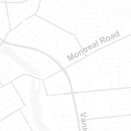
Gatineau
100-200, rue Montcalm
Gatineau (Québec)
J8Y 3B5
Téléphone : 819-778-2428
Ottawa
400-1420, place Blair Towers
Ottawa (Ontario) K1J 9L8
(Adjacent à l’autoroute 174)
Téléphone : 613-745-8387
Est ontarien