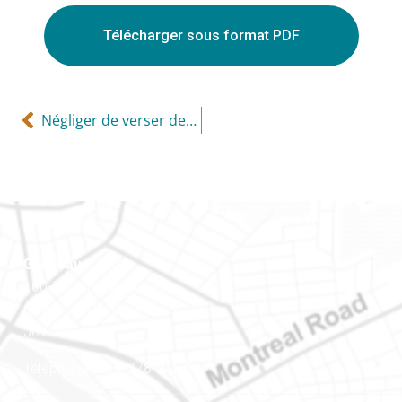
Télécharger sous format PDF
Négliger de verser des acomptes provisionnels peut être coûteux!
Gatineau
100-200, rue Montcalm
Gatineau (Québec)
J8Y 3B5
Téléphone : 819-778-2428