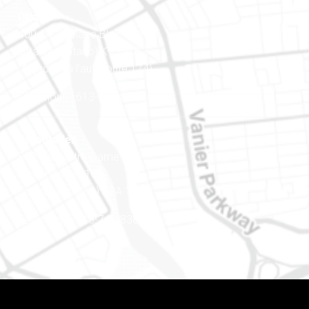
Ottawa
400-1420, place Blair Towers
Ottawa (Ontario) K1J 9L8
(Adjacent à l’autoroute 174)
Téléphone : 613-745-8387
Est ontarien
888, rue Notre-Dame
Case postale 101
Embrun (Ontario) K0A 1W1
Téléphone : 613-745-8387