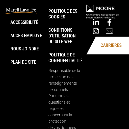
POLITIQUE DES
COOKIES
ACCESSIBILITÉ
CONDITIONS
ACCÈS EMPLOYÉ
D’UTILISATION
DU SITE WEB
CARRIÈRES
NOUS JOINDRE
POLITIQUE DE
CONFIDENTIALITÉ
PLAN DE SITE
Responsable de la
protection des
renseignements
personnels
Pour toutes
questions et
requêtes
concernant la
protection
de vos données,