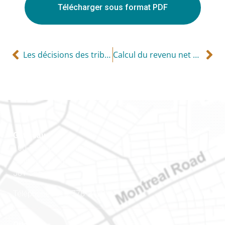
Télécharger sous format PDF
Les décisions des tribunaux – pourquoi sont-elles importantes?
Calcul du revenu net ou bénéfice d’entreprise
Gatineau
100-200, rue Montcalm
Gatineau (Québec)
J8Y 3B5
Téléphone : 819-778-2428
Ottawa