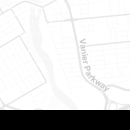
400-1420, place Blair Towers
Ottawa (Ontario) K1J 9L8
(Adjacent à l’autoroute 174)
Téléphone : 613-745-8387
Est ontarien
888, rue Notre-Dame
Case postale 101
Embrun (Ontario) K0A 1W1
Téléphone : 613-745-8387