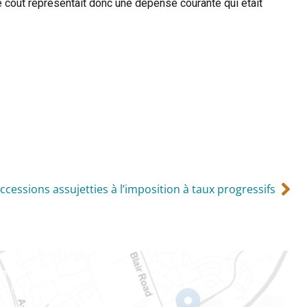
. Le coût représentait donc une dépense courante qui était
ccessions assujetties à l’imposition à taux progressifs
ien
 Notre-Dame