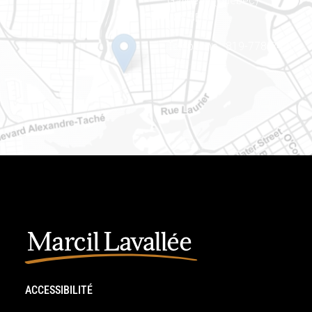
Gatineau (Québec)
J8Y 3B5
Téléphone : 819-778-2428
ACCESSIBILITÉ