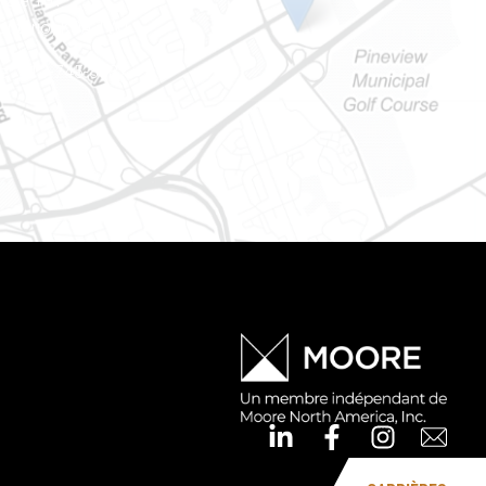
tale 101
Ontario) K0A 1W1
e : 613-745-8387