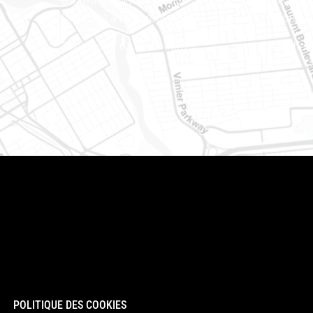
Ottawa (Ontario) K1J 9L8
Case pos
(Adjacent à l’autoroute 174)
Embrun (
Téléphone : 613-745-8387
Téléphon
POLITIQUE DES COOKIES