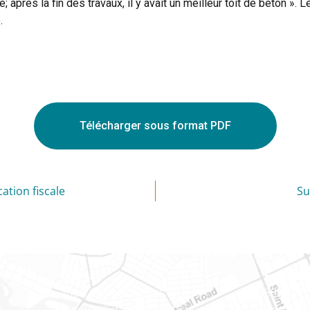
mé; après la fin des travaux, il y avait un meilleur toit de béton »
.
Télécharger sous format PDF
cation fiscale
Su
Ottawa
Est ontar
400-1420, place Blair Towers
888, rue