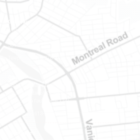
Gatineau
100-200, rue Montcalm
Gatineau (Québec)
J8Y 3B5
Téléphone : 819-778-2428
Ottawa
400-1420, place Blair Towers
Ottawa (Ontario) K1J 9L8
(Adjacent à l’autoroute 174)
Téléphone : 613-745-8387
Est ontarien