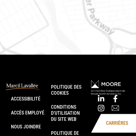
888, rue Notre-Dame
Case postale 101
Embrun (Ontario) K0A 1W1
Téléphone : 613-745-8387
POLITIQUE DES
COOKIES
ACCESSIBILITÉ
CONDITIONS
ACCÈS EMPLOYÉ
D’UTILISATION
DU SITE WEB
CARRIÈRES
NOUS JOINDRE
POLITIQUE DE