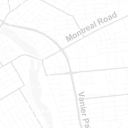
Gatineau
100-200, rue Montcalm
Gatineau (Québec)
J8Y 3B5
Téléphone : 819-778-2428
Ottawa
400-1420, place Blair Towers
Ottawa (Ontario) K1J 9L8
(Adjacent à l’autoroute 174)
Téléphone : 613-745-8387
Est ontarien
888, rue Notre-Dame
Case postale 101
Embrun (Ontario) K0A 1W1