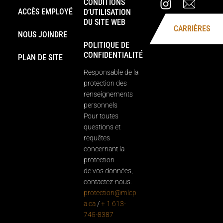
CONDITIONS
ACCÈS EMPLOYÉ
D’UTILISATION
DU SITE WEB
CARRIÈRES
NOUS JOINDRE
POLITIQUE DE
CONFIDENTIALITÉ
PLAN DE SITE
Responsable de la
protection des
renseignements
personnels
Pour toutes
questions et
requêtes
concernant la
protection
de vos données,
contactez-nous.
protection@mlcp
a.ca
/
+ 1 613-
745-8387