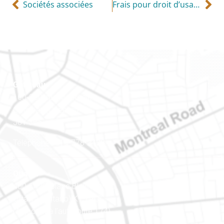
Sociétés associées
Frais pour droit d’usage d’une automobile de l’employeur
Gatineau
100-200, rue Montcalm
Gatineau (Québec)
J8Y 3B5
Téléphone : 819-778-2428
Ottawa
400-1420, place Blair Towers
Ottawa (Ontario) K1J 9L8
(Adjacent à l’autoroute 174)