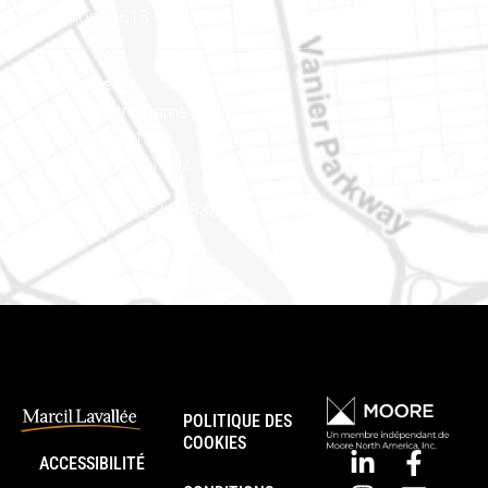
Téléphone : 613-745-8387
Est ontarien
888, rue Notre-Dame
Case postale 101
Embrun (Ontario) K0A 1W1
Téléphone : 613-745-8387
POLITIQUE DES
COOKIES
ACCESSIBILITÉ