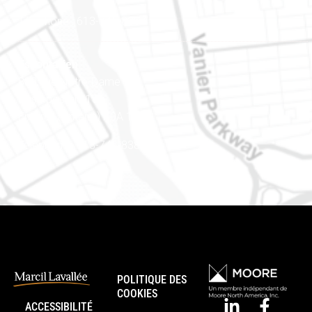
Téléphone : 613-745-8387
Est ontarien
888, rue Notre-Dame
Case postale 101
Embrun (Ontario) K0A 1W1
Téléphone : 613-745-8387
POLITIQUE DES
COOKIES
ACCESSIBILITÉ