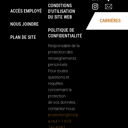
CONDITIONS
ACCÈS EMPLOYÉ
D’UTILISATION
DU SITE WEB
CARRIÈRES
NOUS JOINDRE
POLITIQUE DE
CONFIDENTIALITÉ
PLAN DE SITE
Responsable de la
protection des
renseignements
personnels
Pour toutes
questions et
requêtes
concernant la
protection
de vos données,
contactez-nous.
protection@mlcp
a.ca
/
+ 1 613-
745-8387