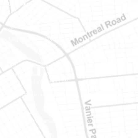
Gatineau
100-200, rue Montcalm
Gatineau (Québec)
J8Y 3B5
Téléphone : 819-778-2428
Ottawa
400-1420, place Blair Towers
Ottawa (Ontario) K1J 9L8
(Adjacent à l’autoroute 174)
Téléphone : 613-745-8387
Est ontarien
888, rue Notre-Dame
Case postale 101
Embrun (Ontario) K0A 1W1