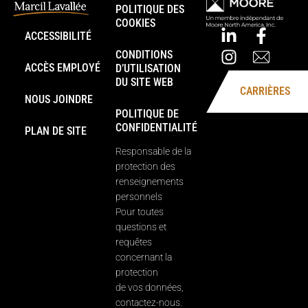
POLITIQUE DES
COOKIES
ACCESSIBILITÉ
CONDITIONS
ACCÈS EMPLOYÉ
D’UTILISATION
DU SITE WEB
CARRIÈRES
NOUS JOINDRE
POLITIQUE DE
CONFIDENTIALITÉ
PLAN DE SITE
Responsable de la
protection des
renseignements
personnels
Pour toutes
questions et
requêtes
concernant la
protection
de vos données,
contactez-nous.