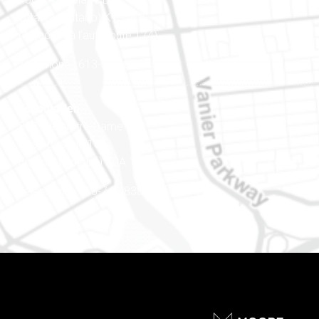
Ottawa (Ontario) K1J 9L8
(Adjacent à l’autoroute 174)
Téléphone : 613-745-8387
Est ontarien
888, rue Notre-Dame
Case postale 101
Embrun (Ontario) K0A 1W1
Téléphone : 613-745-8387