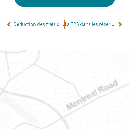
Déduction des frais d’intérêts
La TPS dans les réserves des premières nations
Gatineau
100-200, rue Montcalm
Gatineau (Québec)
J8Y 3B5
Téléphone : 819-778-2428
Ottawa
400-1420, place Blair Towers