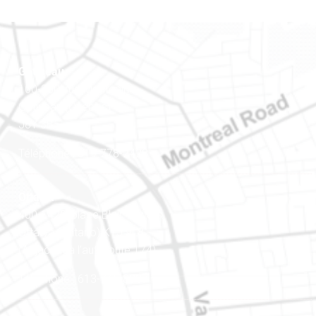
Gatineau
100-200, rue Montcalm
Gatineau (Québec)
J8Y 3B5
Téléphone : 819-778-2428
Ottawa
400-1420, place Blair Towers
Ottawa (Ontario) K1J 9L8
(Adjacent à l’autoroute 174)
Téléphone : 613-745-8387