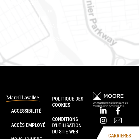
Est ontarien
888, rue Notre-Dame
Case postale 101
Embrun (Ontario) K0A 1W1
Téléphone : 613-745-8387
POLITIQUE DES
COOKIES
ACCESSIBILITÉ
CONDITIONS
ACCÈS EMPLOYÉ
D’UTILISATION
DU SITE WEB
CARRIÈRES