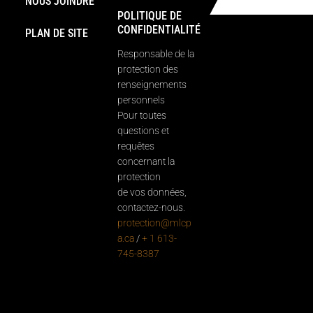
NOUS JOINDRE
POLITIQUE DE
CONFIDENTIALITÉ
PLAN DE SITE
Responsable de la
protection des
renseignements
personnels
Pour toutes
questions et
requêtes
concernant la
protection
de vos données,
contactez-nous.
protection@mlcp
a.ca
/
+ 1 613-
745-8387