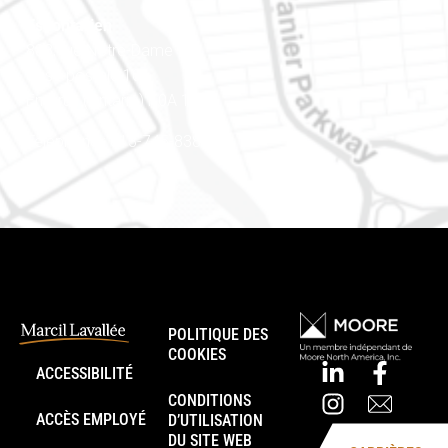
Est ontarien
888, rue Notre-Dame
Case postale 101
Embrun (Ontario) K0A 1W1
Téléphone : 613-745-8387
POLITIQUE DES
COOKIES
ACCESSIBILITÉ
CONDITIONS
ACCÈS EMPLOYÉ
D’UTILISATION
DU SITE WEB