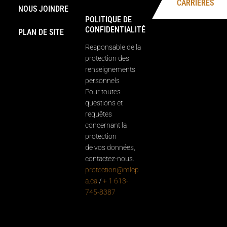
CARRIÈRES
NOUS JOINDRE
POLITIQUE DE
CONFIDENTIALITÉ
PLAN DE SITE
Responsable de la
protection des
renseignements
personnels
Pour toutes
questions et
requêtes
concernant la
protection
de vos données,
contactez-nous.
protection@mlcp
a.ca
/
+ 1 613-
745-8387