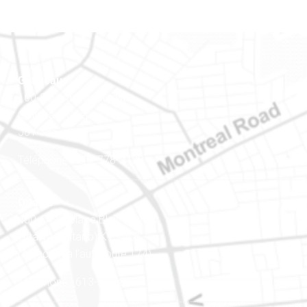
Gatineau
100-200, rue Montcalm
Gatineau (Québec)
J8Y 3B5
Téléphone : 819-778-2428
Ottawa
400-1420, place Blair Towers
Ottawa (Ontario) K1J 9L8
(Adjacent à l’autoroute 174)
Téléphone : 613-745-8387