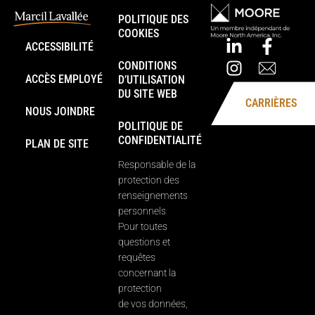
POLITIQUE DES
COOKIES
ACCESSIBILITÉ
CONDITIONS
ACCÈS EMPLOYÉ
D’UTILISATION
DU SITE WEB
CARRIÈRES
NOUS JOINDRE
POLITIQUE DE
CONFIDENTIALITÉ
PLAN DE SITE
Responsable de la
protection des
renseignements
personnels
Pour toutes
questions et
requêtes
concernant la
protection
de vos données,