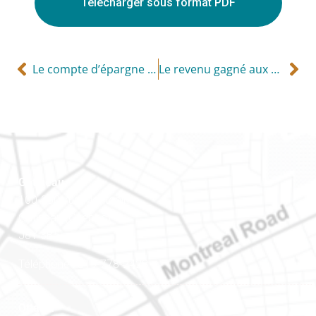
Télécharger sous format PDF
Le compte d’épargne libre d’impôt (CELI)
Le revenu gagné aux fins du reer et des frais de garde d’enfants
Gatineau
100-200, rue Montcalm
Gatineau (Québec)
J8Y 3B5
Téléphone : 819-778-2428
Ottawa