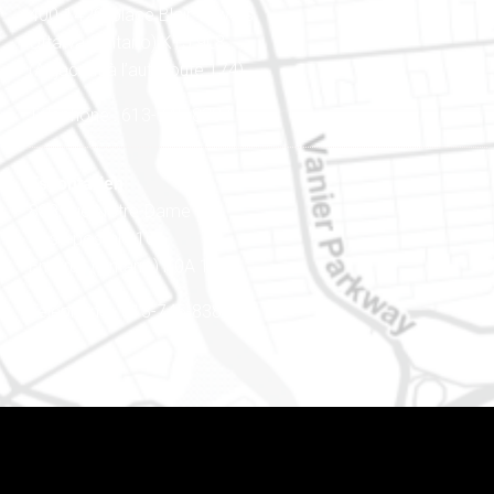
400-1420, place Blair Towers
Ottawa (Ontario) K1J 9L8
(Adjacent à l’autoroute 174)
Téléphone : 613-745-8387
Est ontarien
888, rue Notre-Dame
Case postale 101
Embrun (Ontario) K0A 1W1
Téléphone : 613-745-8387