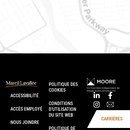
888, rue Notre-Dame
Case postale 101
Embrun (Ontario) K0A 1W1
Téléphone : 613-745-8387
POLITIQUE DES
COOKIES
ACCESSIBILITÉ
CONDITIONS
ACCÈS EMPLOYÉ
D’UTILISATION
DU SITE WEB
CARRIÈRES
NOUS JOINDRE
POLITIQUE DE