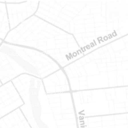
Gatineau
100-200, rue Montcalm
Gatineau (Québec)
J8Y 3B5
Téléphone : 819-778-2428
Ottawa
400-1420, place Blair Towers
Ottawa (Ontario) K1J 9L8
(Adjacent à l’autoroute 174)
Téléphone : 613-745-8387
Est ontarien