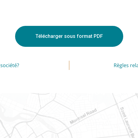
Télécharger sous format PDF
 société?
Règles rel
Ottawa
Est ontar
400-1420, place Blair Towers
888, rue
Ottawa (Ontario) K1J 9L8
Case pos
(Adjacent à l’autoroute 174)
Embrun (