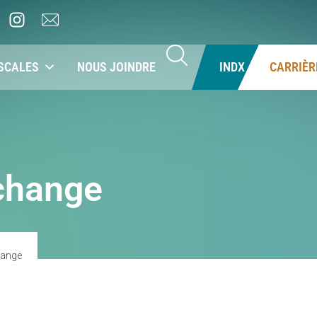
SCALES
NOUS JOINDRE
INDX
CARRIÈR
 change
hange