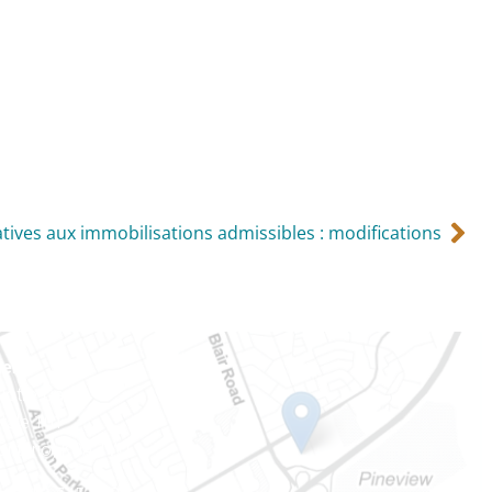
atives aux immobilisations admissibles : modifications
ien
 Notre-Dame
tale 101
Ontario) K0A 1W1